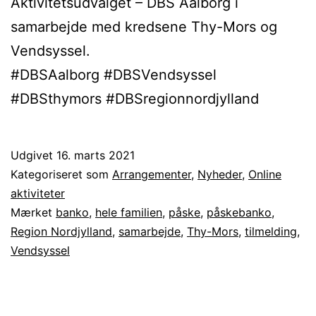
Aktivitetsudvalget – DBS Aalborg i
samarbejde med kredsene Thy-Mors og
Vendsyssel.
#DBSAalborg #DBSVendsyssel
#DBSthymors #DBSregionnordjylland
Udgivet
16. marts 2021
Kategoriseret som
Arrangementer
,
Nyheder
,
Online
aktiviteter
Mærket
banko
,
hele familien
,
påske
,
påskebanko
,
Region Nordjylland
,
samarbejde
,
Thy-Mors
,
tilmelding
,
Vendsyssel