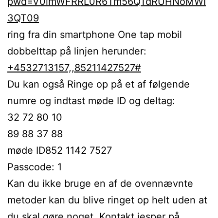
pwd=V0lmWFRRL0R6Tm56QTdRUHNoMWI
3QT09
ring fra din smartphone One tap mobil
dobbelttap på linjen herunder:
+4532713157,,85211427527#
Du kan også Ringe op på et af følgende
numre og indtast møde ID og deltag:
32 72 80 10
89 88 37 88
møde ID852 1142 7527
Passcode: 1
Kan du ikke bruge en af de ovennævnte
metoder kan du blive ringet op helt uden at
du skal gøre noget. Kontakt jesper på