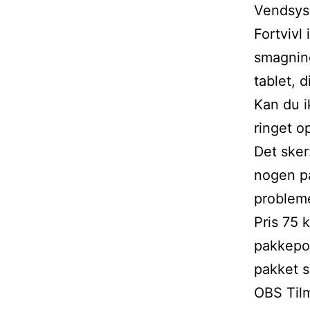
Vendsyss
Fortvivl
smagning
tablet, 
Kan du i
ringet o
Det sker
nogen på
probleme
Pris 75 
pakkepo
pakket s
OBS Tilm