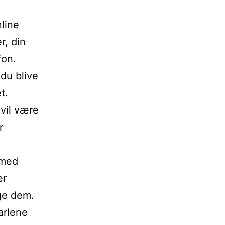
nline
r, din
fon.
du blive
t.
 vil være
r
 med
er
uge dem.
arlene