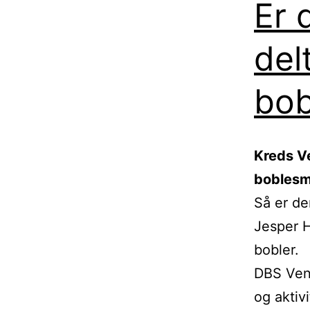
Er 
del
bob
Kreds V
boblesm
Så er de
Jesper H
bobler.
DBS Ven
og aktiv