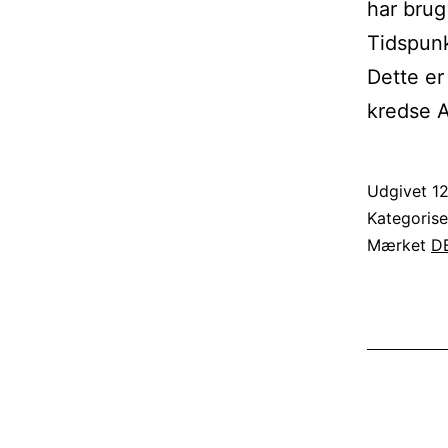
har brug 
Tidspun
Dette er
kredse 
Udgivet
1
Kategoris
Mærket
DB