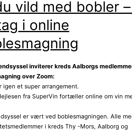
du vild med bobler –
tag i online
lesmagning
endsyssel inviterer kreds Aalborgs medlemmer 
agning over Zoom:
r igen et super arrangement.
ejlesen fra SuperVin fortæller online om vin m
dsyssel er vært ved boblesmagningen. Alle m
itetsmedlemmer i kreds Thy -Mors, Aalborg og