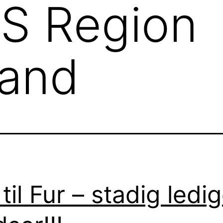
S Region
land
 til Fur – stadig ledi