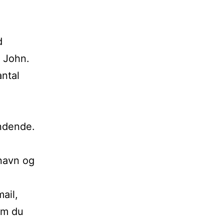
d
, John.
antal
indende.
navn og
ail,
om du