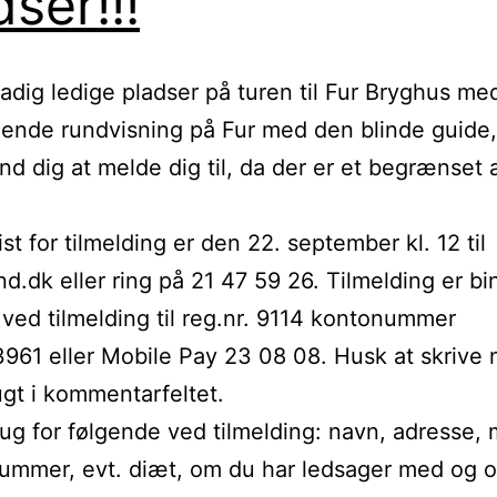
dser!!!
tadig ledige pladser på turen til Fur Bryghus me
gende rundvisning på Fur med den blinde guide
d dig at melde dig til, da der er et begrænset 
ist for tilmelding er den 22. september kl. 12 til
d.dk eller ring på 21 47 59 26. Tilmelding er b
 ved tilmelding til reg.nr. 9114 kontonummer
61 eller Mobile Pay 23 08 08. Husk at skrive 
ugt i kommentarfeltet.
rug for følgende ved tilmelding: navn, adresse, m
ummer, evt. diæt, om du har ledsager med og 