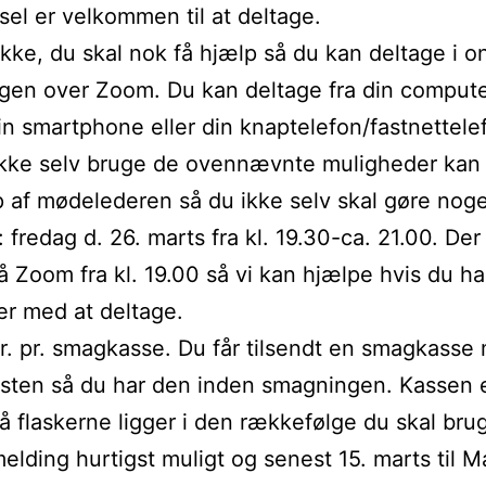
el er velkommen til at deltage.
 ikke, du skal nok få hjælp så du kan deltage i o
en over Zoom. Du kan deltage fra din compute
din smartphone eller din knaptelefon/fastnettele
kke selv bruge de ovennævnte muligheder kan 
p af mødelederen så du ikke selv skal gøre noge
: fredag d. 26. marts fra kl. 19.30-ca. 21.00. Der
 Zoom fra kl. 19.00 så vi kan hjælpe hvis du ha
r med at deltage.
kr. pr. smagkasse. Du får tilsendt en smagkasse
sten så du har den inden smagningen. Kassen 
å flaskerne ligger i den rækkefølge du skal br
elding hurtigst muligt og senest 15. marts til M