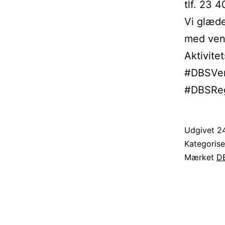
tlf. 23 
Vi glæde
med venl
Aktivite
#DBSVen
#DBSReg
Udgivet
24
Kategoris
Mærket
DB