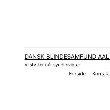
Fortsæt
til
indhold
DANSK BLINDESAMFUND AA
Vi støtter når synet svigter
Forside
Kontak