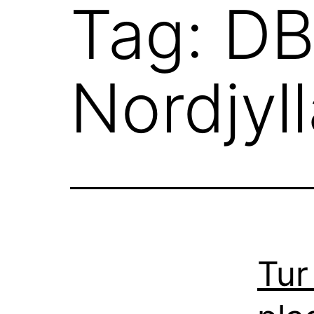
Tag:
DB
Nordjyl
Tur