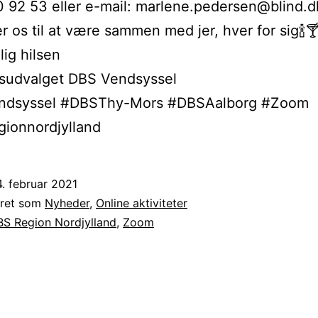
40 92 53 eller e-mail: marlene.pedersen@blind.d
r os til at være sammen med jer, hver for sig🍾
ig hilsen
tsudvalget DBS Vendsyssel
dsyssel #DBSThy-Mors #DBSAalborg #Zoom
ionnordjylland
. februar 2021
eret som
Nyheder
,
Online aktiviteter
S Region Nordjylland
,
Zoom