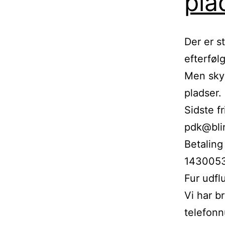
pla
Der er s
efterføl
Men skyn
pladser.
Sidste fr
pdk@blin
Betaling
14300539
Fur udfl
Vi har b
telefonn