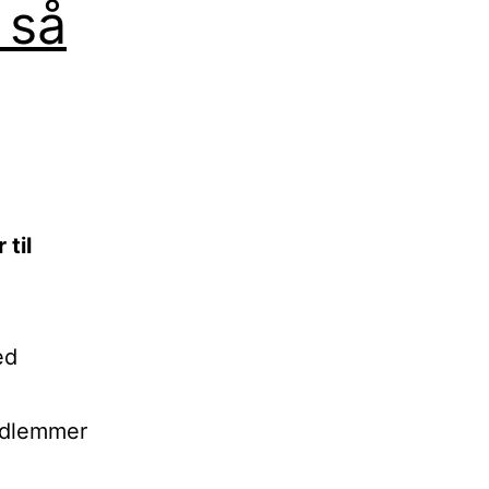
 så
til
ed
edlemmer