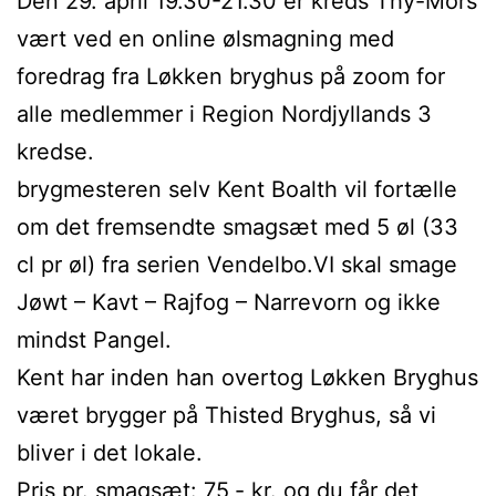
Den 29. april 19.30-21.30 er kreds Thy-Mors
vært ved en online ølsmagning med
foredrag fra Løkken bryghus på zoom for
alle medlemmer i Region Nordjyllands 3
kredse.
brygmesteren selv Kent Boalth vil fortælle
om det fremsendte smagsæt med 5 øl (33
cl pr øl) fra serien Vendelbo.VI skal smage
Jøwt – Kavt – Rajfog – Narrevorn og ikke
mindst Pangel.
Kent har inden han overtog Løkken Bryghus
været brygger på Thisted Bryghus, så vi
bliver i det lokale.
Pris pr. smagsæt: 75,- kr. og du får det