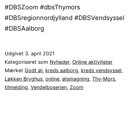
#DBSZoom #dbsThymors
#DBSregionnordjylland #DBSVendsyssel
#DBSAalborg
Udgivet
3. april 2021
Kategoriseret som
Nyheder
,
Online aktiviteter
Mærket
Godt øl
,
kreds aalborg
,
kreds vendsyssel
,
Løkken Bryghus
,
online
,
ølsmagning
,
Thy-Mors
,
tilmelding
,
Vendelboserien
,
Zoom