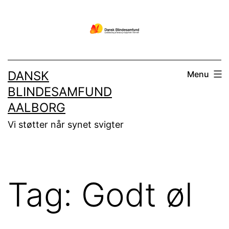
Fortsæt
til
indhold
DANSK
Menu
BLINDESAMFUND
AALBORG
Vi støtter når synet svigter
Tag:
Godt øl