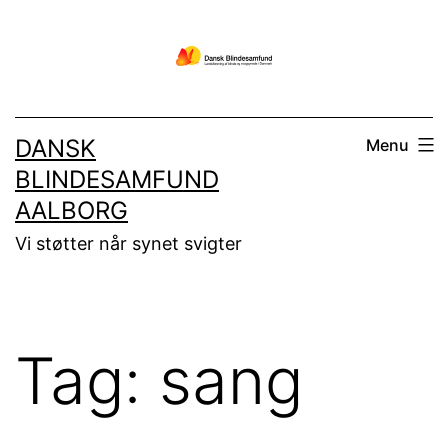
Fortsæt
til
indhold
DANSK
Menu
BLINDESAMFUND
AALBORG
Vi støtter når synet svigter
Tag:
sang