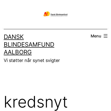
Fortsæt
til
indhold
DANSK
Menu
BLINDESAMFUND
AALBORG
Vi støtter når synet svigter
kredsnyt