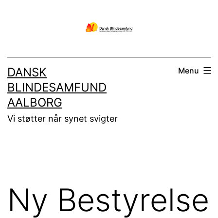
Fortsæt
til
indhold
DANSK
Menu
BLINDESAMFUND
AALBORG
Vi støtter når synet svigter
Ny Bestyrelse