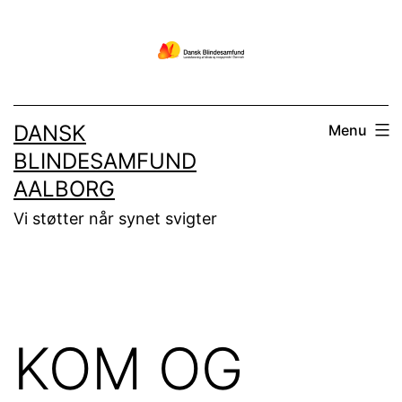
Fortsæt
til
indhold
DANSK
Menu
BLINDESAMFUND
AALBORG
Vi støtter når synet svigter
KOM OG