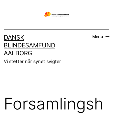
Fortsæt
til
indhold
DANSK
Menu
BLINDESAMFUND
AALBORG
Vi støtter når synet svigter
Forsamlingsh