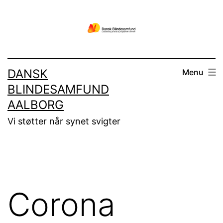
Fortsæt
til
indhold
DANSK
Menu
BLINDESAMFUND
AALBORG
Vi støtter når synet svigter
Corona