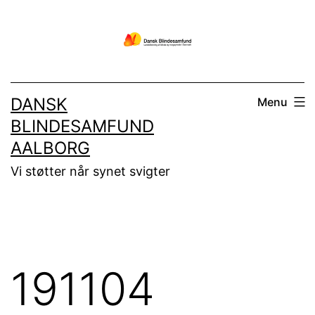
Fortsæt
til
indhold
DANSK
Menu
BLINDESAMFUND
AALBORG
Vi støtter når synet svigter
191104