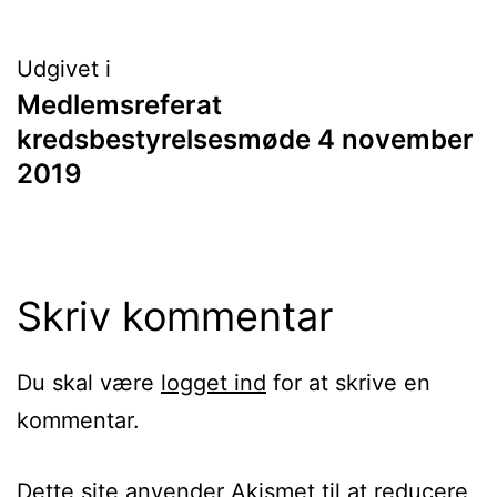
Indlægsnavigation
Udgivet i
Medlemsreferat
kredsbestyrelsesmøde 4 november
2019
Skriv kommentar
Du skal være
logget ind
for at skrive en
kommentar.
Dette site anvender Akismet til at reducere