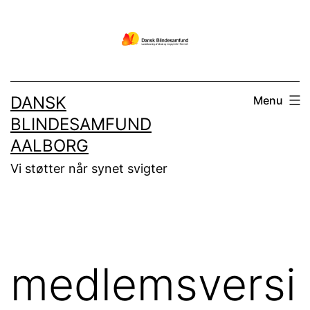
Fortsæt
til
indhold
DANSK
Menu
BLINDESAMFUND
AALBORG
Vi støtter når synet svigter
medlemsversi