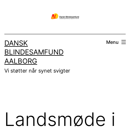
Fortsæt
til
indhold
DANSK
Menu
BLINDESAMFUND
AALBORG
Vi støtter når synet svigter
Landsmøde i