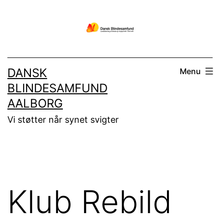
Fortsæt
til
indhold
DANSK
Menu
BLINDESAMFUND
AALBORG
Vi støtter når synet svigter
Klub Rebild