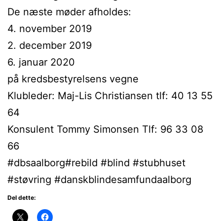
De næste møder afholdes:
4. november 2019
2. december 2019
6. januar 2020
på kredsbestyrelsens vegne
Klubleder: Maj-Lis Christiansen tlf: 40 13 55
64
Konsulent Tommy Simonsen Tlf: 96 33 08
66
#dbsaalborg#rebild #blind #stubhuset
#støvring #danskblindesamfundaalborg
Del dette: