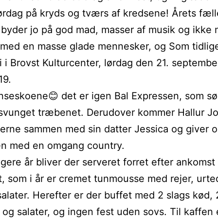
rdag på kryds og tværs af kredsene! Årets fæll
 byder jo på god mad, masser af musik og ikke 
med en masse glade mennesker, og Som tidlige
 i Brovst Kulturcenter, lørdag den 21. september
19.
seskoene😊 det er igen Bal Expressen, som sør
r svunget træbenet. Derudover kommer Hallur J
erne sammen med sin datter Jessica og giver o
en med en omgang country.
igere år bliver der serveret forret efter ankomst
, som i år er cremet tunmousse med rejer, urte
alater. Herefter er der buffet med 2 slags kød, 
r og salater, og ingen fest uden sovs. Til kaffen 