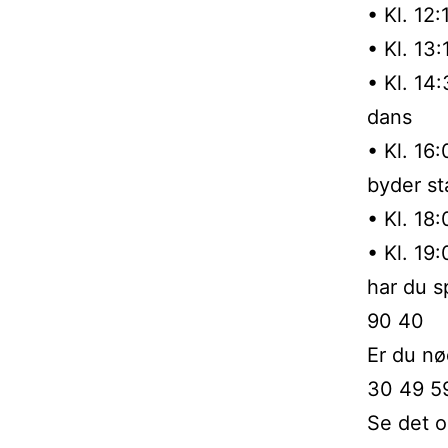
• Kl. 12:
• Kl. 13
• Kl. 14
dans
• Kl. 16
byder st
• Kl. 18
• Kl. 19
har du s
90 40
Er du nø
30 49 5
Se det o