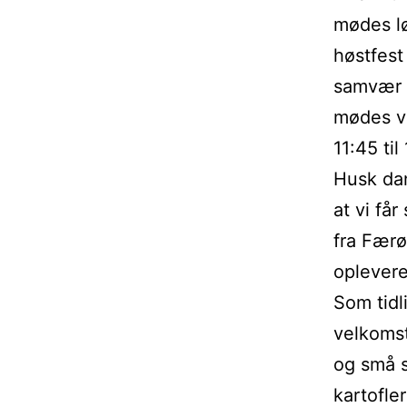
mødes lø
høstfest
samvær 
mødes vi
11:45 til 
Husk dan
at vi få
fra Færø
oplever
Som tidl
velkomst
og små s
kartofle