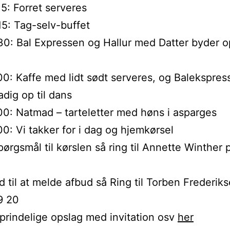
15: Forret serveres
:15: Tag-selv-buffet
:30: Bal Expressen og Hallur med Datter byder op
:00: Kaffe med lidt sødt serveres, og Balekspres
adig op til dans
:00: Natmad – tarteletter med høns i asparges
:00: Vi takker for i dag og hjemkørsel
pørgsmål til kørslen så ring til Annette Winther
d til at melde afbud så Ring til Torben Frederik
9 20
prindelige opslag med invitation osv
her