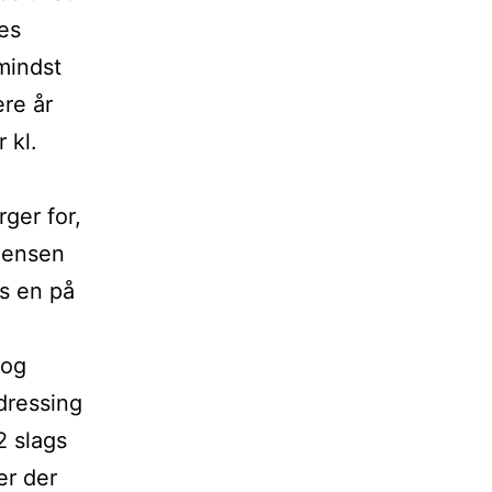
es
mindst
re år
 kl.
ger for,
oensen
s en på
 og
dressing
2 slags
er der