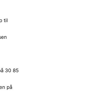
 til
sen
 på 30 85
sen på