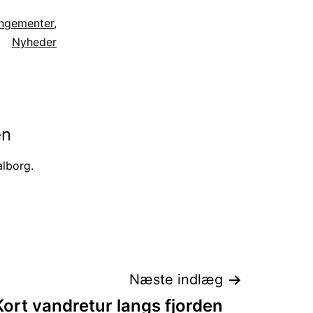
ngementer
,
Nyheder
en
lborg.
Næste indlæg
Kort vandretur langs fjorden