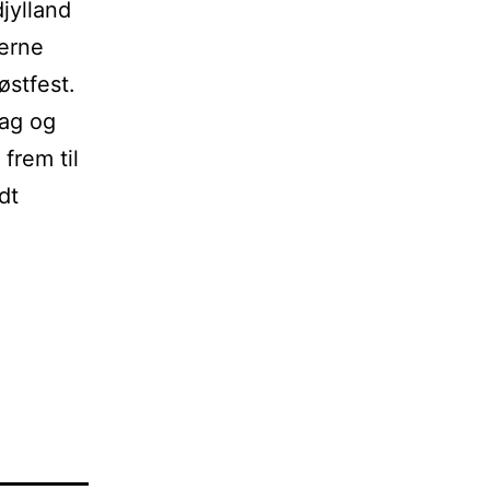
djylland
gerne
østfest.
dag og
frem til
dt