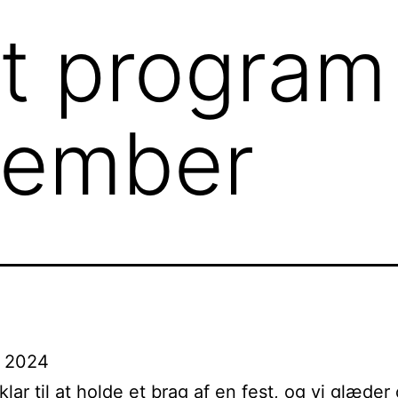
t program
tember
t 2024
klar til at holde et brag af en fest, og vi glæder o