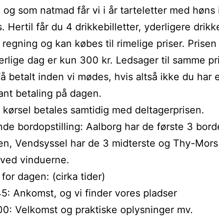
t, og som natmad får vi i år tarteletter med høns 
 Hertil får du 4 drikkebilletter, yderligere drik
 regning og kan købes til rimelige priser. Prisen
rlige dag er kun 300 kr. Ledsager til samme pri
få betalt inden vi mødes, hvis altså ikke du har 
nt betaling på dagen.
r kørsel betales samtidig med deltagerprisen.
de bordopstilling: Aalborg har de første 3 bor
n, Vendsyssel har de 3 midterste og Thy-Mors
 ved vinduerne.
for dagen: (cirka tider)
:45: Ankomst, og vi finder vores pladser
:00: Velkomst og praktiske oplysninger mv.