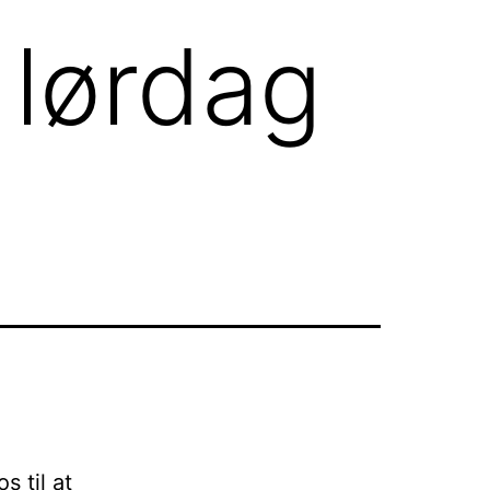
 lørdag
s til at