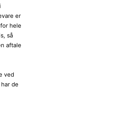
i
kevare er
 for hele
s, så
en aftale
de ved
 har de