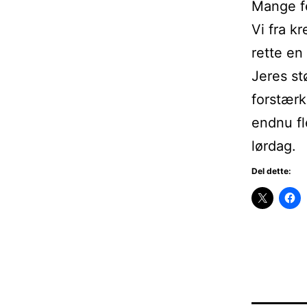
Mange fe
Vi fra k
rette en
Jeres st
forstærk
endnu fl
lørdag.
Del dette: