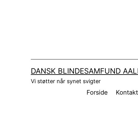
Fortsæt
til
indhold
DANSK BLINDESAMFUND AA
Vi støtter når synet svigter
Forside
Kontak