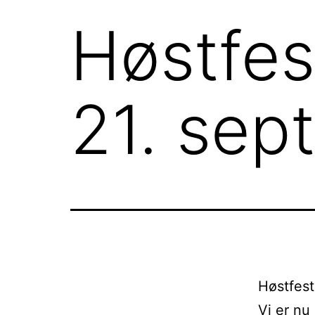
Høstfes
21. sep
Høstfes
Vi er nu 