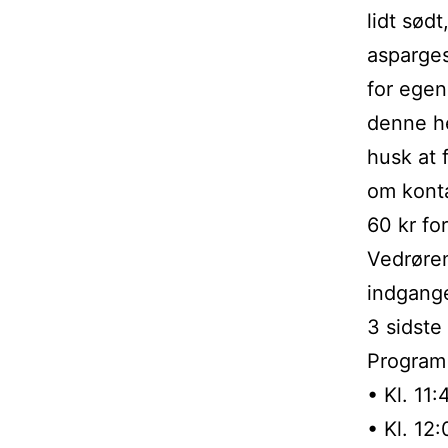
lidt sød
asparges.
for egen
denne he
husk at 
om konta
60 kr fo
Vedrøren
indgange
3 sidste
Program 
• Kl. 11
• Kl. 12