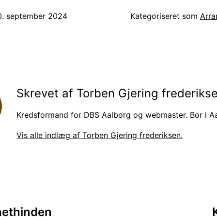
0. september 2024
Kategoriseret som
Arra
Skrevet af Torben Gjering frederiks
Kredsformand for DBS Aalborg og webmaster. Bor i Aa
Vis alle indlæg af Torben Gjering frederiksen.
ion
nethinden