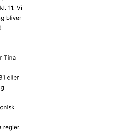
l. 11. Vi
g bliver
!
r Tina
1 eller
og
ronisk
 regler.