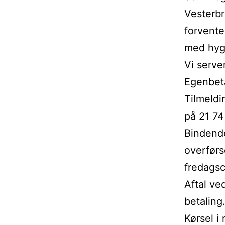
Vesterbr
forvente
med hygg
Vi serve
Egenbeta
Tilmeldi
på 21 74
Bindende
overførs
fredagsc
Aftal ve
betaling
Kørsel i