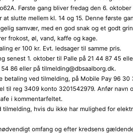
o62A. Første gang bliver fredag den 6. oktober k
r at slutte mellem kl. 14 og 15. Denne første gan
elig samvær, med en god snak og et godt grin
rer frokost, øl, vand, kaffe og kage.
ling er 100 kr. Evt. ledsager til samme pris.
ng senest 1. oktober til Palle på 21 44 87 45 elle
 54 86 eller på tilmelding@dbsaalborg.dk.
 betaling ved tilmelding, på Mobile Pay 96 30 3
el til reg 3409 konto 3201542979. Anfør navn 
afe i kommentarfeltet.
d tilmelding, hvis du ikke har mulighed for elekt
.
 nødvendigt omfang og efter kredsens gældende