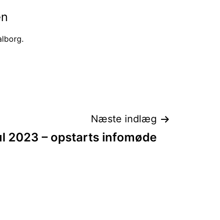
en
lborg.
Næste indlæg
ul 2023 – opstarts infomøde