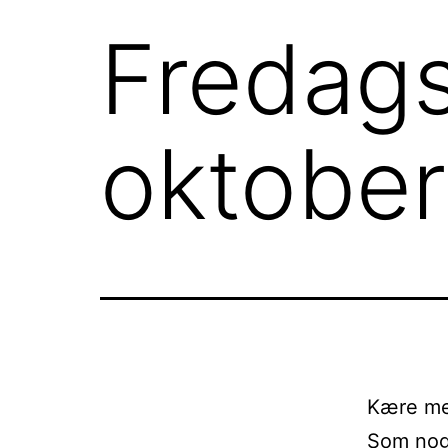
Fredags
oktober 
Kære me
Som noge