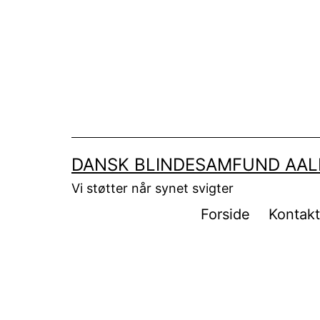
Fortsæt
til
indhold
DANSK BLINDESAMFUND AA
Vi støtter når synet svigter
Forside
Kontak