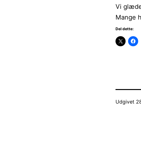
Vi glæder
Mange hi
Del dette:
Udgivet
2