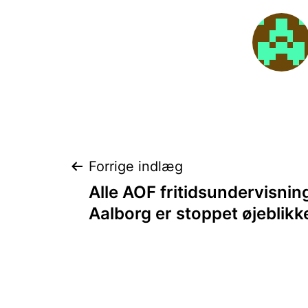
Indlægsnavigat
Forrige indlæg
Alle AOF fritidsundervisni
Aalborg er stoppet øjeblikke