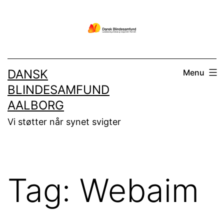
Fortsæt
til
indhold
DANSK
Menu
BLINDESAMFUND
AALBORG
Vi støtter når synet svigter
Tag:
Webaim