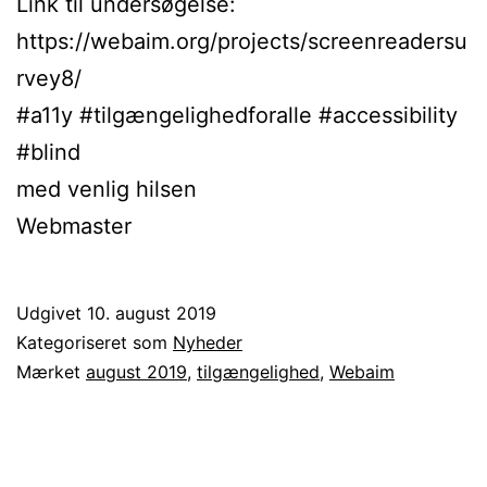
Link til undersøgelse:
https://webaim.org/projects/screenreadersu
rvey8/
#a11y #tilgængelighedforalle #accessibility
#blind
med venlig hilsen
Webmaster
Udgivet
10. august 2019
Kategoriseret som
Nyheder
Mærket
august 2019
,
tilgængelighed
,
Webaim