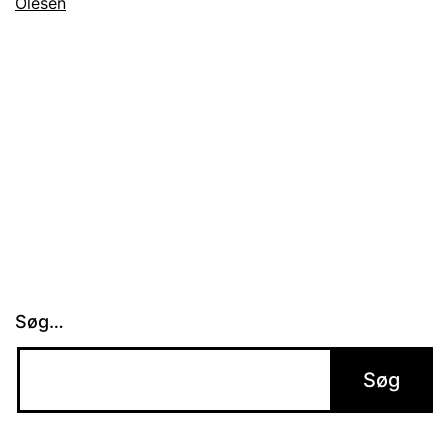
Olesen
Søg…