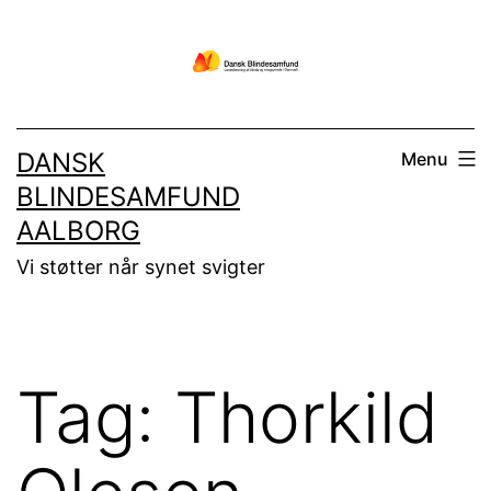
Fortsæt
til
indhold
DANSK
Menu
BLINDESAMFUND
AALBORG
Vi støtter når synet svigter
Tag:
Thorkild