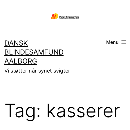
Fortsæt
til
indhold
DANSK
Menu
BLINDESAMFUND
AALBORG
Vi støtter når synet svigter
Tag:
kasserer