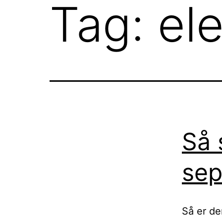
Tag:
el
Så 
sep
Så er de