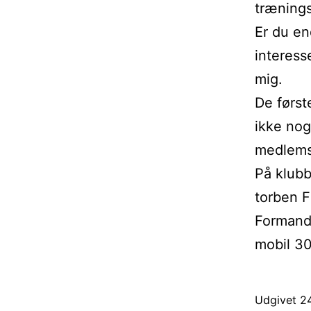
trænings
Er du en
interess
mig.
De først
ikke nog
medlemsk
På klub
torben F
Forman
mobil 30
Udgivet
24