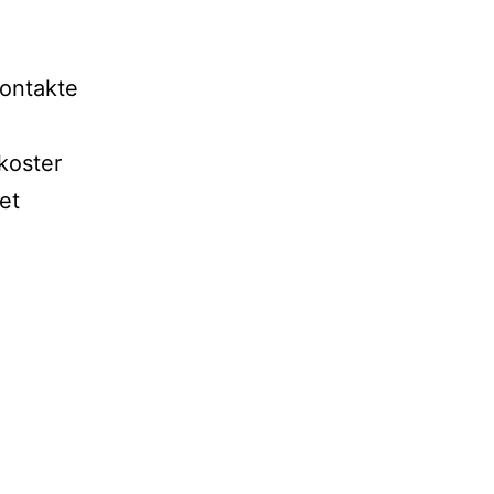
kontakte
koster
et