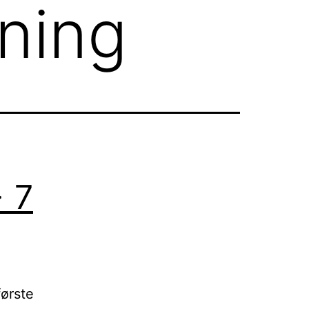
ning
> 7
første