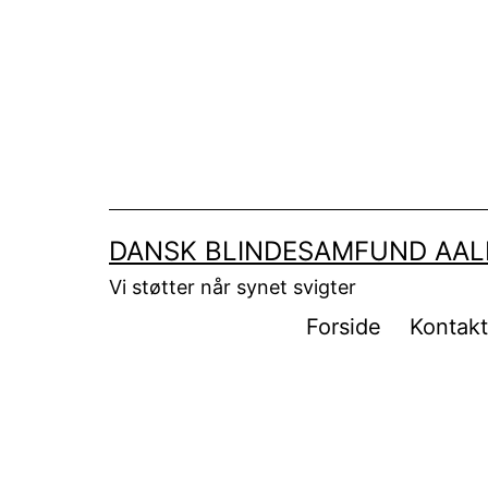
Fortsæt
til
indhold
DANSK BLINDESAMFUND AA
Vi støtter når synet svigter
Forside
Kontak