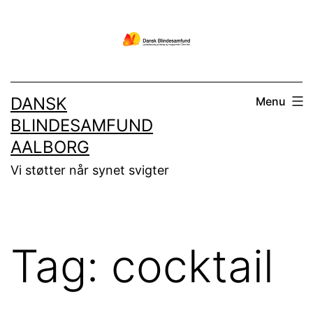
Fortsæt
til
indhold
DANSK
Menu
BLINDESAMFUND
AALBORG
Vi støtter når synet svigter
Tag:
cocktail