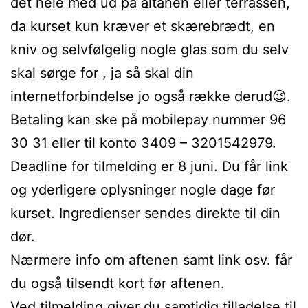
det hele med ud på altanen eller terrassen,
da kurset kun kræver et skærebrædt, en
kniv og selvfølgelig nogle glas som du selv
skal sørge for , ja så skal din
internetforbindelse jo også række derud😉.
Betaling kan ske på mobilepay nummer 96
30 31 eller til konto 3409 – 3201542979.
Deadline for tilmelding er 8 juni. Du får link
og yderligere oplysninger nogle dage før
kurset. Ingredienser sendes direkte til din
dør.
Nærmere info om aftenen samt link osv. får
du også tilsendt kort før aftenen.
Ved tilmelding giver du samtidig tilladelse til