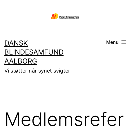
Fortsæt
til
indhold
DANSK
Menu
BLINDESAMFUND
AALBORG
Vi støtter når synet svigter
Medlemsrefer