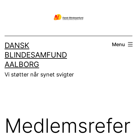
Fortsæt
til
indhold
DANSK
Menu
BLINDESAMFUND
AALBORG
Vi støtter når synet svigter
Medlemsrefer