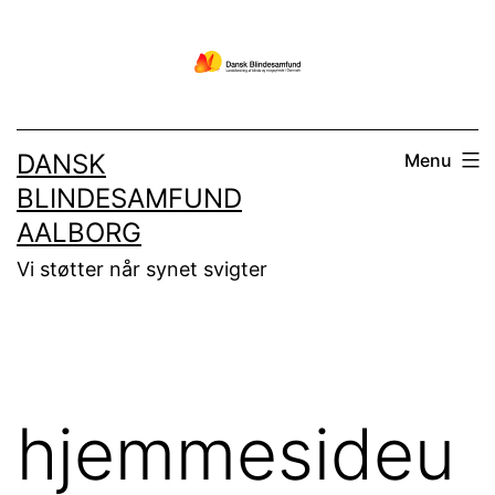
Fortsæt
til
indhold
DANSK
Menu
BLINDESAMFUND
AALBORG
Vi støtter når synet svigter
hjemmesideu