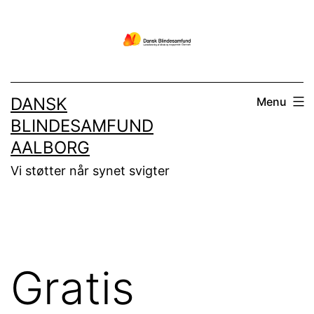
Fortsæt
til
indhold
DANSK
Menu
BLINDESAMFUND
AALBORG
Vi støtter når synet svigter
Gratis