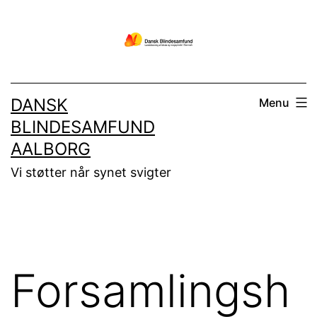
Fortsæt
til
indhold
DANSK
Menu
BLINDESAMFUND
AALBORG
Vi støtter når synet svigter
Forsamlingsh