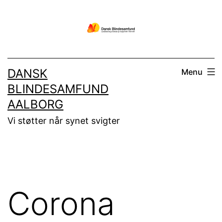
Fortsæt
til
indhold
DANSK
Menu
BLINDESAMFUND
AALBORG
Vi støtter når synet svigter
Corona