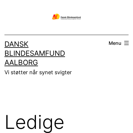
Fortsæt
til
indhold
DANSK
Menu
BLINDESAMFUND
AALBORG
Vi støtter når synet svigter
Ledige