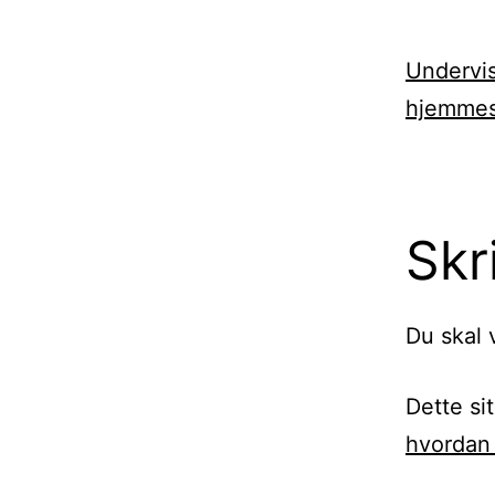
Undervis
hjemmes
Skr
Du skal
Dette si
hvordan 