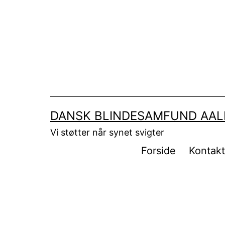
Fortsæt
til
indhold
DANSK BLINDESAMFUND AA
Vi støtter når synet svigter
Forside
Kontak