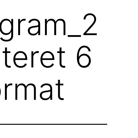
ogram_2
teret 6
ormat