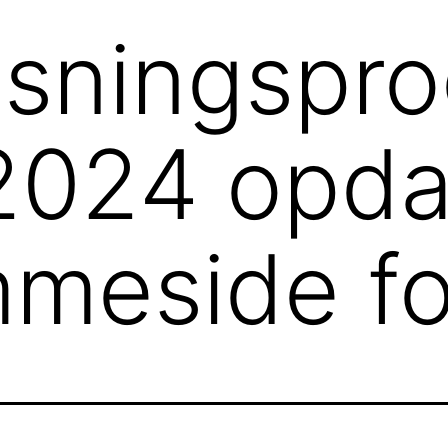
isningspr
2024 opda
emmeside f