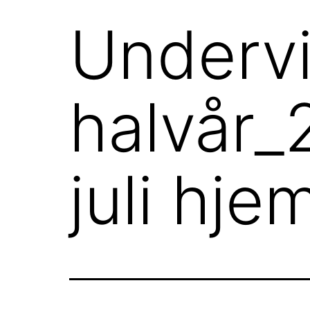
Underv
halvår_
juli hj