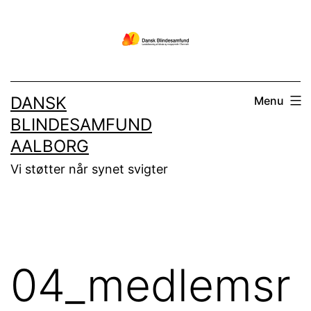
Fortsæt
til
indhold
DANSK
Menu
BLINDESAMFUND
AALBORG
Vi støtter når synet svigter
04_medlemsr