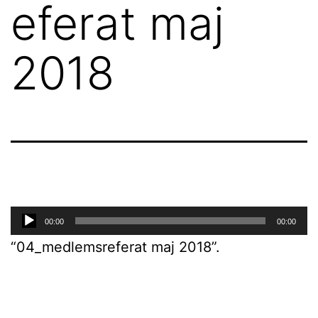
eferat maj
2018
Lydafspiller
00:00
00:00
“04_medlemsreferat maj 2018”.