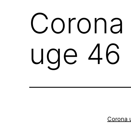
Corona
uge 46
Corona 