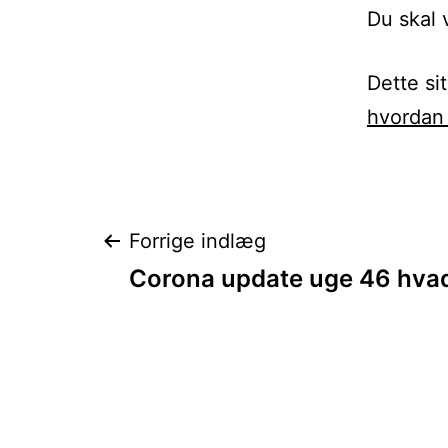
Du skal
Dette si
hvordan 
Indlægsnavigat
Forrige indlæg
Corona update uge 46 hvad