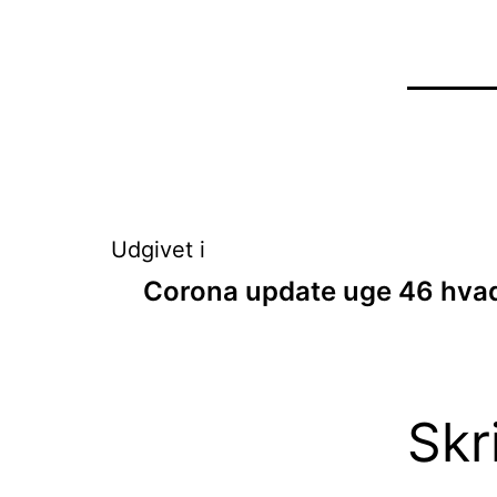
Indlægsnavigat
Udgivet i
Corona update uge 46 hvad
Skr