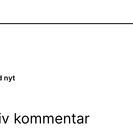
ion
 nyt
iv kommentar