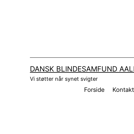
Fortsæt
til
indhold
DANSK BLINDESAMFUND AA
Vi støtter når synet svigter
Forside
Kontak