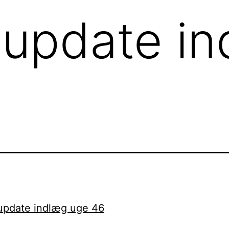
 update i
update indlæg uge 46