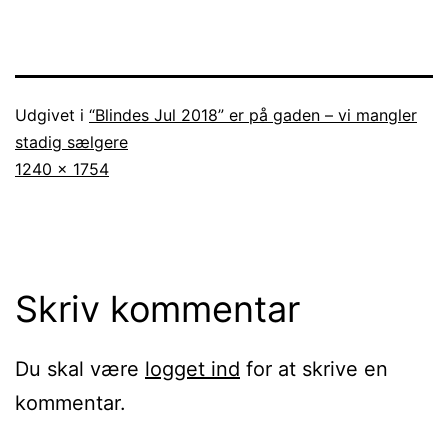
Udgivet i
“Blindes Jul 2018” er på gaden – vi mangler
stadig sælgere
Fuld
1240 × 1754
størrelse
Skriv kommentar
Du skal være
logget ind
for at skrive en
kommentar.