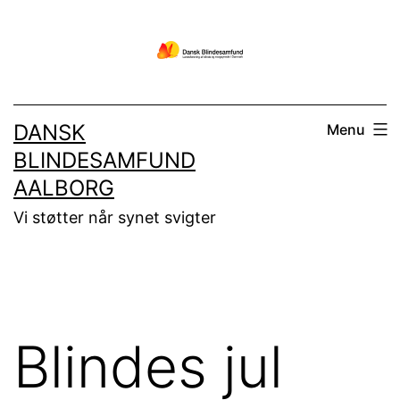
Fortsæt
til
indhold
DANSK
Menu
BLINDESAMFUND
AALBORG
Vi støtter når synet svigter
Blindes jul