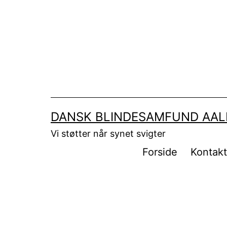
Fortsæt
til
indhold
DANSK BLINDESAMFUND AA
Vi støtter når synet svigter
Forside
Kontak