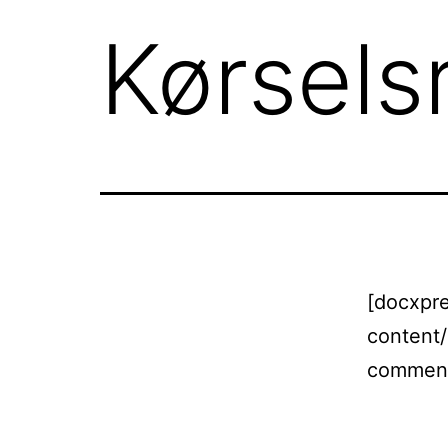
Kørselsr
[docxpre
content
comment